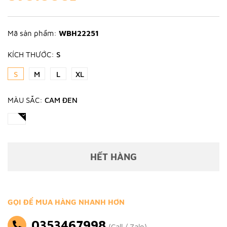
Mã sản phẩm:
WBH22251
KÍCH THƯỚC:
S
S
M
L
XL
MÀU SẮC:
CAM ĐEN
HẾT HÀNG
GỌI ĐỂ MUA HÀNG NHANH HƠN
0353467998
(Call / Zalo)