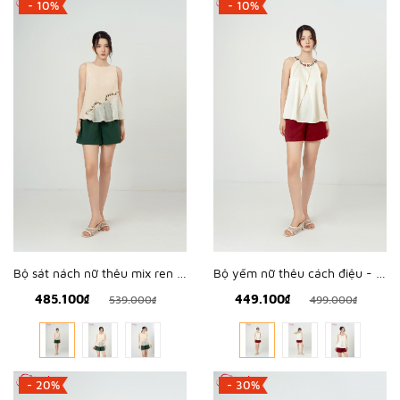
- 10%
- 10%
Bộ yếm nữ thêu cách điệu - WBH2604
Bộ sát nách nữ thêu mix ren hoa - WBS2602
449.100₫
485.100₫
499.000₫
539.000₫
- 20%
- 30%