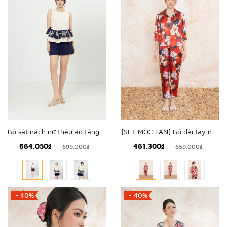
Bộ sát nách nữ thêu áo tầng bèo - WBS2603
[SET MỘC LAN] Bộ dài tay nữ lụa hàn hoa mộc lan - WBD2501
664.050₫
461.300₫
699.000₫
659.000₫
- 40%
- 40%