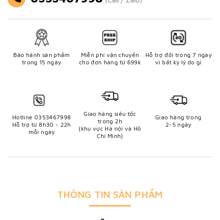
Bảo hành sản phẩm
Miễn phí vận chuyển
Hỗ trợ đổi trong 7 ngày
trong 15 ngày
cho đơn hàng từ 699k
vì bất kỳ lý do gì
Giao hàng siêu tốc
Hotline 0353467998
Giao hàng trong
trong 2h
Hỗ trợ từ 8h30 - 22h
2-5 ngày
(khu vực Hà nội và Hồ
mỗi ngày
Chí Minh)
THÔNG TIN SẢN PHẨM