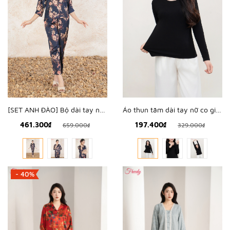
[SET ANH ĐÀO] Bộ dài tay nữ lụa hàn hoa anh đào - WBD2502
Áo thun tăm dài tay nữ co giãn 4 chiều - WAD2501
461.300₫
197.400₫
659.000₫
329.000₫
- 40%