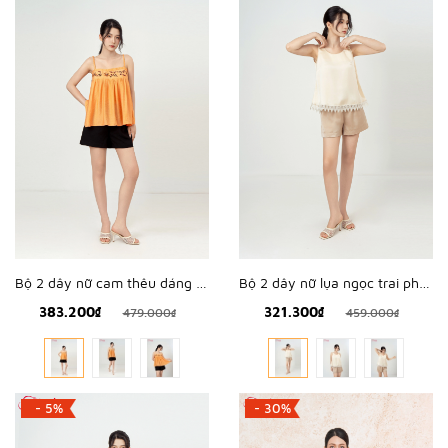
Bộ 2 dây nữ cam thêu dáng babydoll - WBH2605
Bộ 2 dây nữ lụa ngọc trai phối nơ - WBH2608
383.200₫
321.300₫
479.000₫
459.000₫
- 5%
- 30%