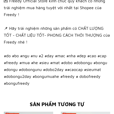
💌 Freedy Official Store kính chúc quý khách có những
trải nghiệm mua hàng tuyệt vời nhất tại Shopee của
Freedy !
📌 Hãy trải nghiệm những sản phẩm có CHẤT LƯỢNG
TỐT - CHẤT LIỆU TỐT- PHONG CÁCH THỜI THƯỢNG của
Freedy nhé !
#do #bo #ngu #nu #2 #day #mac #nha #dep #cao #cap
#freedy #mua #he #sieu #mat #dobo #dobongu #bongu
#dongu #dobongunu #dobo2day ##caocap #sieumat
#dobongu2day #bongumuahe #freedy # dobofreedy
#bongufreedy
SẢN PHẨM TƯƠNG TỰ