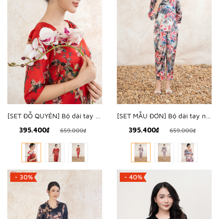
[SET ĐỖ QUYÊN] Bộ dài tay nữ lụa hàn hoa đỗ quyên - WBD2504
[SET MẪU ĐƠN] Bộ dài tay nữ lụa hàn hoa mẫu đơn - WBD2503
395.400₫
395.400₫
659.000₫
659.000₫
- 30%
- 40%