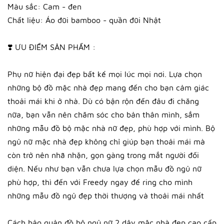
Màu sắc: Cam - đen
Chất liệu: Áo đũi bamboo - quần đũi Nhật
❣️ ƯU ĐIỂM SẢN PHẨM :
Phụ nữ hiện đại đẹp bất kể mọi lúc mọi nơi. Lựa chọn
những bộ đồ mặc nhà đẹp mang đến cho bạn cảm giác
thoải mái khi ở nhà. Dù có bận rộn đến đâu đi chăng
nữa, bạn vẫn nên chăm sóc cho bản thân mình, sắm
những mẫu đồ bộ mặc nhà nữ đẹp, phù hợp với mình. Bộ
ngủ nữ mặc nhà đẹp không chỉ giúp bạn thoải mái mà
còn trở nên nhã nhặn, gọn gàng trong mắt người đối
diện. Nếu như bạn vẫn chưa lựa chọn mẫu đồ ngủ nữ
phù hợp, thì đến với Freedy ngay để ring cho mình
những mẫu đồ ngủ đẹp thời thượng và thoải mái nhất
Cách bảo quản đồ bộ ngủ nữ 2 dây mặc nhà đẹp cao cấp