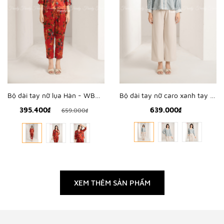
Bộ dài tay nữ lụa Hàn - WBD2406
Bộ dài tay nữ caro xanh tay ren - WBD2404
395.400₫
639.000₫
659.000₫
XEM THÊM SẢN PHẨM