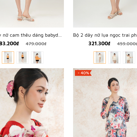
Bộ 2 dây nữ cam thêu dáng babydoll - WBH2605
83.200₫
321.300₫
479.000₫
459.000
- 40%