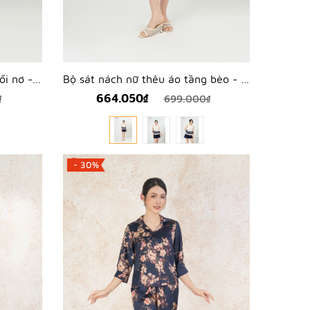
Bộ sát nách nữ thêu áo tầng bèo - WBS2603
Bộ 2 dây nữ lụa ngọc trai phối nơ - WBH2608
664.050₫
699.000₫
₫
- 30%