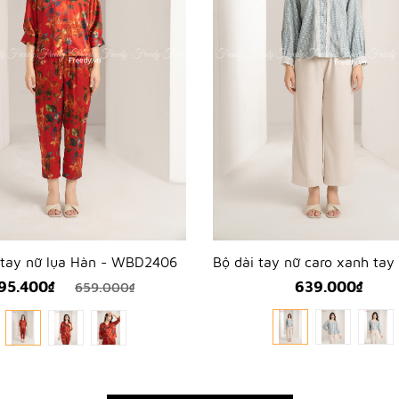
 tay nữ lụa Hàn - WBD2406
95.400₫
639.000₫
659.000₫