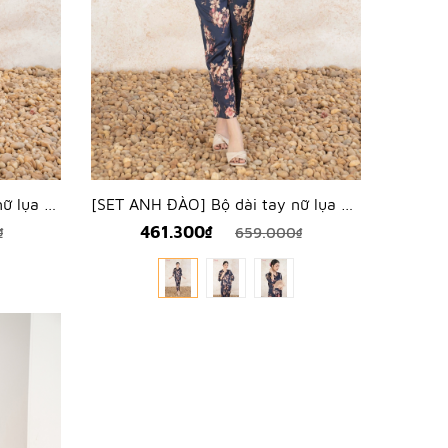
[SET MẪU ĐƠN] Bộ dài tay nữ lụa hàn hoa mẫu đơn - WBD2503
[SET ANH ĐÀO] Bộ dài tay nữ lụa hàn hoa anh đào - WBD2502
461.300₫
₫
659.000₫