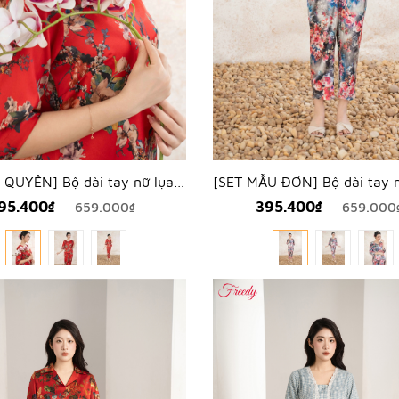
[SET ĐỖ QUYÊN] Bộ dài tay nữ lụa hàn hoa đỗ quyên - WBD2504
95.400₫
395.400₫
659.000₫
659.000