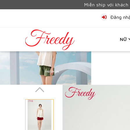
Miễn ship với khác
Đăng nh
NỮ