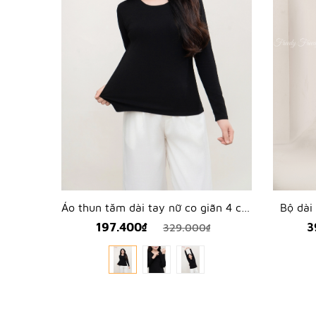
Áo thun tăm dài tay nữ co giãn 4 chiều - WAD2501
Bộ dài
197.400₫
3
329.000₫