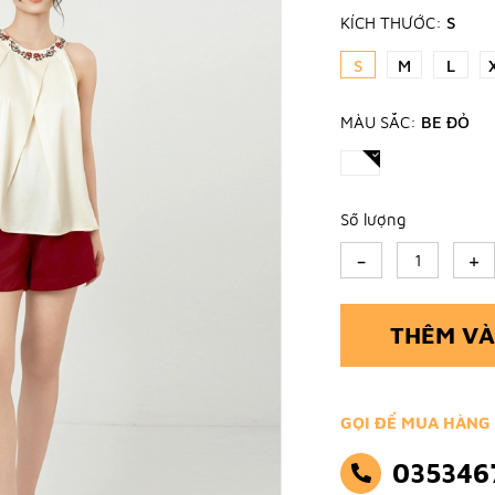
KÍCH THƯỚC:
S
S
M
L
MÀU SẮC:
BE ĐỎ
Số lượng
-
+
THÊM VÀ
GỌI ĐỂ MUA HÀNG
035346