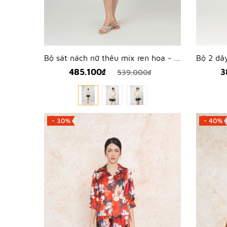
Bộ sát nách nữ thêu mix ren hoa - WBS2602
485.100₫
3
539.000₫
- 30%
- 40%