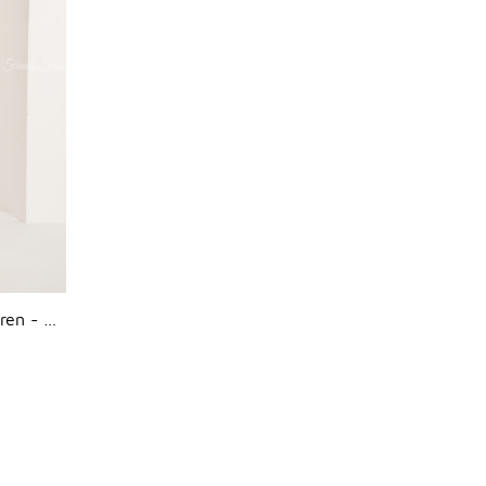
Bộ dài tay nữ caro xanh tay ren - WBD2404