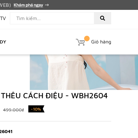
PWEB)
TV
EDY
Giỏ hàng
 THÊU CÁCH ĐIỆU - WBH2604
-10%
499.000₫
26041