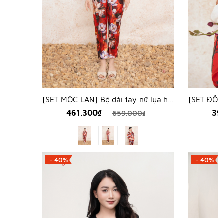
[SET MỘC LAN] Bộ dài tay nữ lụa hàn hoa mộc lan - WBD2501
461.300₫
3
659.000₫
- 40%
- 40%