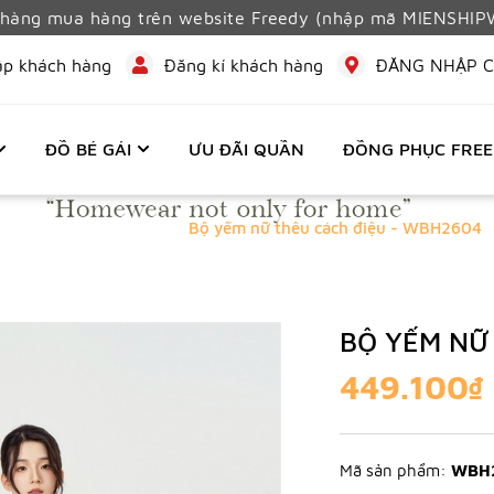
h hàng mua hàng trên website Freedy (nhập mã MIENSHI
ập khách hàng
Đăng kí khách hàng
ĐĂNG NHẬP C
ĐỒ BÉ GÁI
ƯU ĐÃI QUẦN
ĐỒNG PHỤC FRE
Trang chủ
NỮ
Bộ yếm nữ thêu cách điệu - WBH2604
BỘ YẾM NỮ
449.100₫
Mã sản phẩm:
WBH