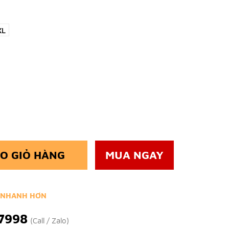
XL
O GIỎ HÀNG
MUA NGAY
 NHANH HƠN
7998
(Call / Zalo)