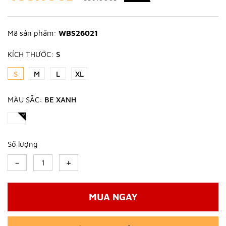
Mã sản phẩm:
WBS26021
KÍCH THƯỚC:
S
S
M
L
XL
MÀU SẮC:
BE XANH
Số lượng
-
+
MUA NGAY