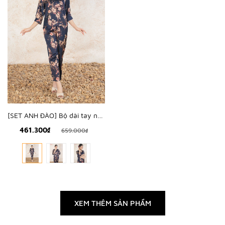
[SET ANH ĐÀO] Bộ dài tay nữ lụa hàn hoa anh đào - WBD2502
461.300₫
659.000₫
XEM THÊM SẢN PHẨM