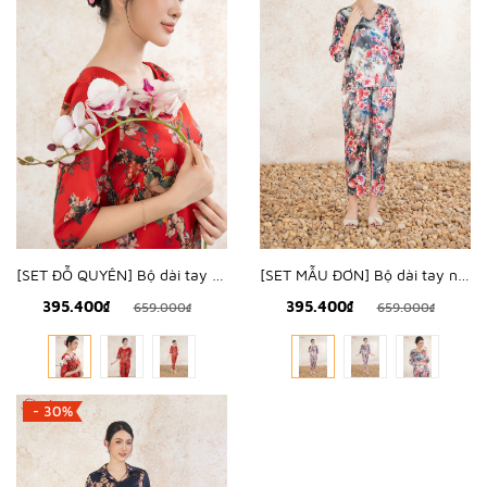
[SET ĐỖ QUYÊN] Bộ dài tay nữ lụa hàn hoa đỗ quyên - WBD2504
[SET MẪU ĐƠN] Bộ dài tay nữ lụa hàn hoa mẫu đơn - WBD2503
395.400₫
395.400₫
659.000₫
659.000₫
- 30%