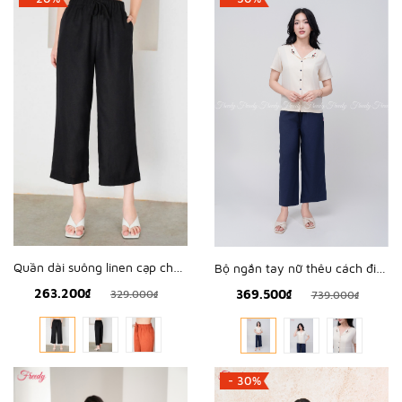
Quần dài suông linen cạp chun - WQD2203
Bộ ngắn tay nữ thêu cách điệu - WBN243910
263.200₫
369.500₫
329.000₫
739.000₫
- 30%