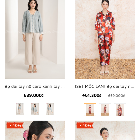
[SET MỘC LAN] Bộ dài tay nữ lụa hàn hoa mộc lan - WBD2501
Bộ dài tay nữ caro xanh tay ren - WBD2404
461.300₫
639.000₫
659.000₫
- 40%
- 40%