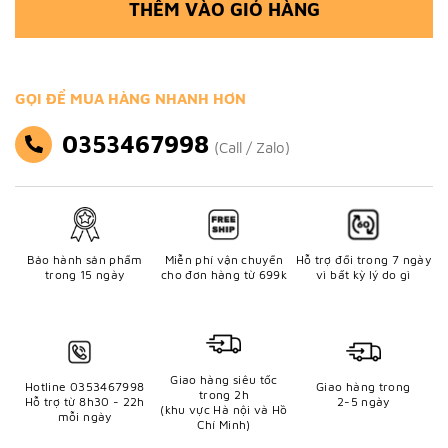
THÊM VÀO GIỎ HÀNG
GỌI ĐỂ MUA HÀNG NHANH HƠN
0353467998
(Call / Zalo)
Bảo hành sản phẩm
Miễn phí vận chuyển
Hỗ trợ đổi trong 7 ngày
trong 15 ngày
cho đơn hàng từ 699k
vì bất kỳ lý do gì
Giao hàng siêu tốc
Hotline 0353467998
Giao hàng trong
trong 2h
Hỗ trợ từ 8h30 - 22h
2-5 ngày
(khu vực Hà nội và Hồ
mỗi ngày
Chí Minh)