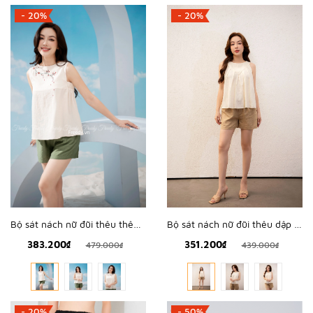
- 20%
- 20%
Bộ sát nách nữ đũi thêu thêu hoa rơi - WBS2315
Bộ sát nách nữ đũi thêu dập - WBS2311
383.200₫
351.200₫
479.000₫
439.000₫
- 20%
- 50%