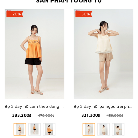
SẢN PHẨM TƯƠNG TỰ
- 20%
- 30%
Bộ 2 dây nữ cam thêu dáng babydoll - WBH2605
Bộ 2 dây nữ lụa ngọc trai phối nơ - WBH2608
383.200₫
321.300₫
479.000₫
459.000₫