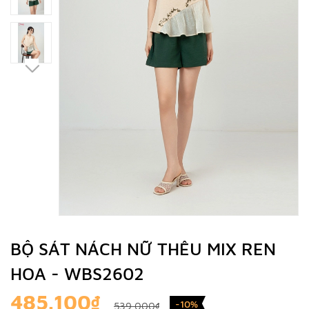
BỘ SÁT NÁCH NỮ THÊU MIX REN
HOA - WBS2602
485.100₫
-10%
539.000₫