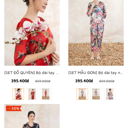
[SET ĐỖ QUYÊN] Bộ dài tay nữ lụa hàn hoa đỗ quyên - WBD2504
[SET MẪU ĐƠN] Bộ dài tay nữ lụa hàn hoa mẫu đơn - WBD2503
395.400₫
395.400₫
659.000₫
659.000₫
- 30%