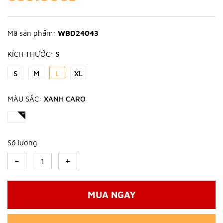
Mã sản phẩm:
WBD24043
KÍCH THƯỚC:
S
S
M
L
XL
MÀU SẮC:
XANH CARO
Số lượng
-
+
MUA NGAY