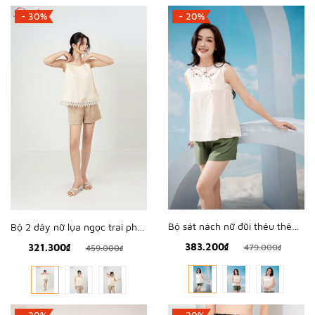
- 30%
- 20%
Bộ sát nách nữ đũi thêu thêu hoa rơi - WBS2315
Bộ 2 dây nữ lụa ngọc trai phối nơ - WBH2608
383.200₫
321.300₫
479.000₫
459.000₫
- 20%
- 20%