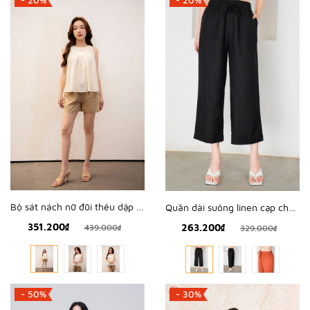
Bộ sát nách nữ đũi thêu dập - WBS2311
Quần dài suông linen cạp chun - WQD2203
351.200₫
263.200₫
439.000₫
329.000₫
- 50%
- 30%