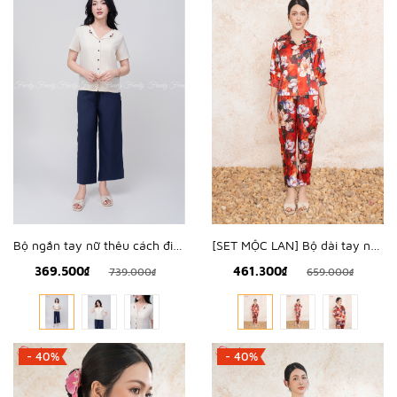
[SET MỘC LAN] Bộ dài tay nữ lụa hàn hoa mộc lan - WBD2501
Bộ ngắn tay nữ thêu cách điệu - WBN243910
461.300₫
369.500₫
659.000₫
739.000₫
- 40%
- 40%