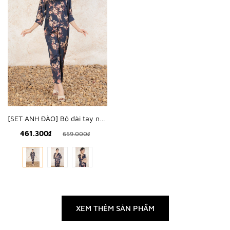
[SET ANH ĐÀO] Bộ dài tay nữ lụa hàn hoa anh đào - WBD2502
461.300₫
659.000₫
XEM THÊM SẢN PHẨM