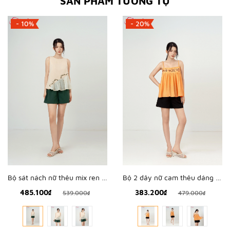
SẢN PHẨM TƯƠNG TỰ
- 10%
- 20%
Bộ sát nách nữ thêu mix ren hoa - WBS2602
Bộ 2 dây nữ cam thêu dáng babydoll - WBH2605
485.100₫
383.200₫
539.000₫
479.000₫