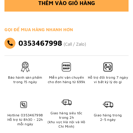
THÊM VÀO GIỎ HÀNG
GỌI ĐỂ MUA HÀNG NHANH HƠN
0353467998
(Call / Zalo)
Bảo hành sản phẩm
Miễn phí vận chuyển
Hỗ trợ đổi trong 7 ngày
trong 15 ngày
cho đơn hàng từ 699k
vì bất kỳ lý do gì
Giao hàng siêu tốc
Hotline 0353467998
Giao hàng trong
trong 2h
Hỗ trợ từ 8h30 - 22h
2-5 ngày
(khu vực Hà nội và Hồ
mỗi ngày
Chí Minh)