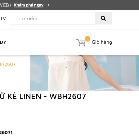
PWEB)
TV
EDY
Giỏ hàng
WBH2607
Ữ KẺ LINEN - WBH2607
26071