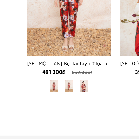
[SET MỘC LAN] Bộ dài tay nữ lụa hàn hoa mộc lan - WBD2501
461.300₫
3
659.000₫