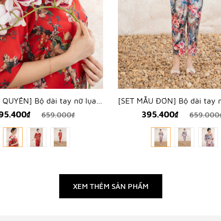
[SET ĐỖ QUYÊN] Bộ dài tay nữ lụa hàn hoa đỗ quyên - WBD2504
95.400₫
395.400₫
659.000₫
659.000
XEM THÊM SẢN PHẨM