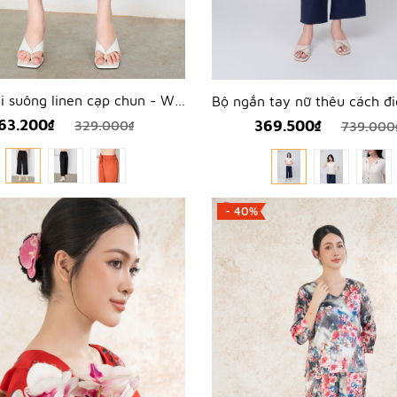
Quần dài suông linen cạp chun - WQD2203
63.200₫
369.500₫
329.000₫
739.000
- 40%