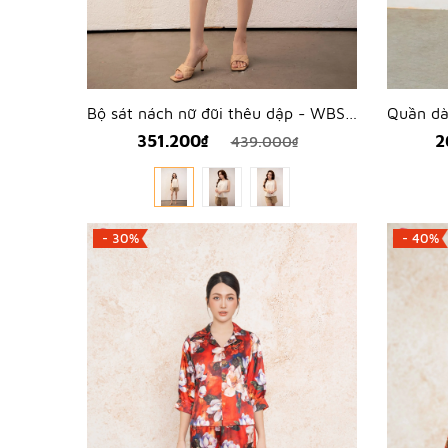
Bộ sát nách nữ đũi thêu dập - WBS2311
351.200₫
2
439.000₫
- 30%
- 40%