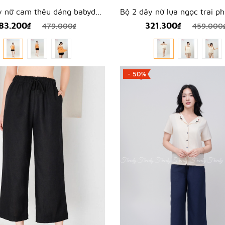
Bộ 2 dây nữ cam thêu dáng babydoll - WBH2605
83.200₫
321.300₫
479.000₫
459.000
- 50%