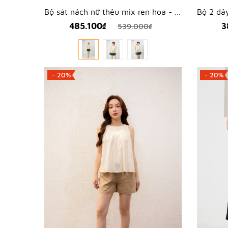
Bộ sát nách nữ thêu mix ren hoa - WBS2602
485.100₫
3
539.000₫
- 20%
- 20%