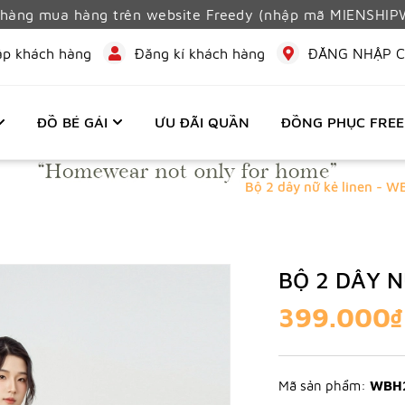
h hàng mua hàng trên website Freedy (nhập mã MIENSHI
ập khách hàng
Đăng kí khách hàng
ĐĂNG NHẬP C
ĐỒ BÉ GÁI
ƯU ĐÃI QUẦN
ĐỒNG PHỤC FRE
chủ
🔥 FLASH SALE WEBSITE🔥
Bộ 2 dây nữ kẻ linen - 
BỘ 2 DÂY N
399.000₫
Mã sản phẩm:
WBH