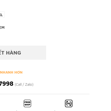
XL
EM
ẾT HÀNG
 NHANH HƠN
7998
(Call / Zalo)