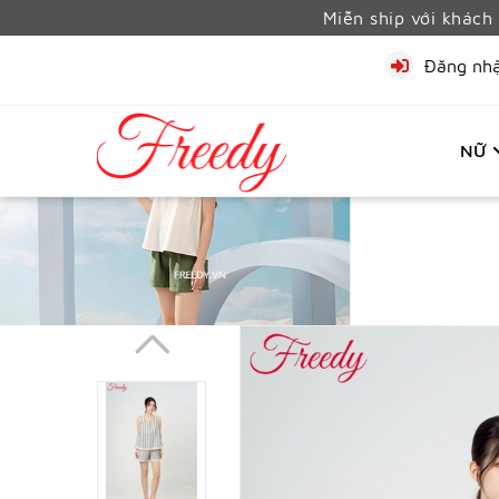
Miễn ship với khác
Đăng nh
NỮ
Trang 