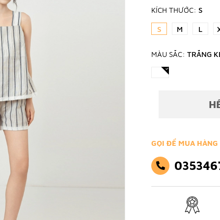
KÍCH THƯỚC:
S
S
M
L
MÀU SẮC:
TRẮNG K
H
GỌI ĐỂ MUA HÀNG
035346