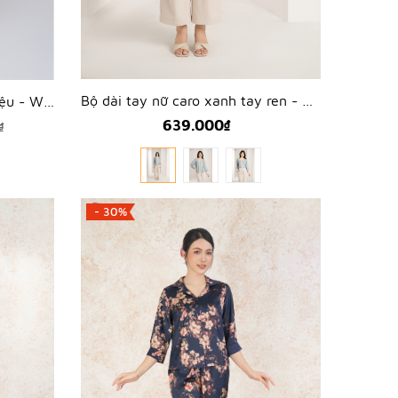
Bộ dài tay nữ caro xanh tay ren - WBD2404
Bộ ngắn tay nữ thêu cách điệu - WBN243910
639.000₫
₫
- 30%