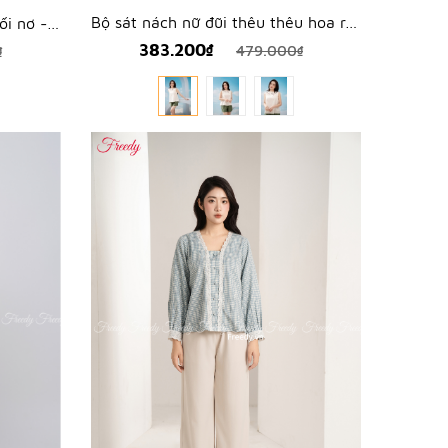
Bộ sát nách nữ đũi thêu thêu hoa rơi - WBS2315
Bộ 2 dây nữ lụa ngọc trai phối nơ - WBH2608
383.200₫
479.000₫
₫