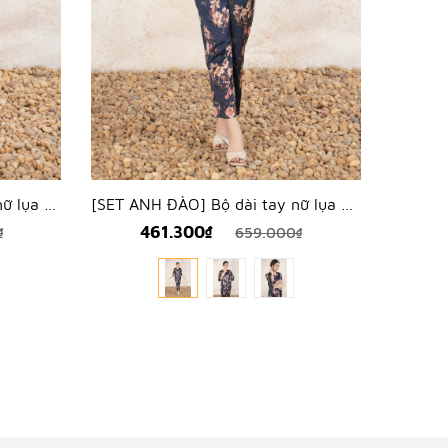
[SET MẪU ĐƠN] Bộ dài tay nữ lụa hàn hoa mẫu đơn - WBD2503
[SET ANH ĐÀO] Bộ dài tay nữ lụa hàn hoa anh đào - WBD2502
461.300₫
₫
659.000₫