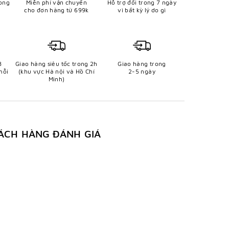
ong
Miễn phí vận chuyển
Hỗ trợ đổi trong 7 ngày
cho đơn hàng từ 699k
vì bất kỳ lý do gì
8
Giao hàng siêu tốc trong 2h
Giao hàng trong
mỗi
(khu vực Hà nội và Hồ Chí
2-5 ngày
Minh)
ÁCH HÀNG ĐÁNH GIÁ