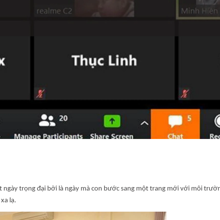
ột ngày trọng đại bởi là ngày mà con bước sang một trang mới với môi trườn
xa lạ.