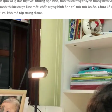
uá xa lạ đặc biệt với những bạn nhỏ, nào thì đường truyền mạng kém vừa v
hanh thì lúc được lúcc mất, chất lượng hình ảnh thì mờ mờ ảo ảo. Chưa kể vớ
rơi vãi khó mà tập trung được.