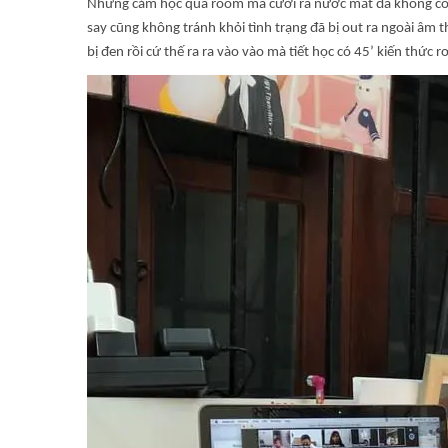
Những cảm học qua room mà cười ra nước mắt đã không còn q
say cũng không tránh khỏi tình trạng đã bị out ra ngoài âm t
bị đen rồi cứ thế ra ra vào vào mà tiết học có 45’ kiến thức 