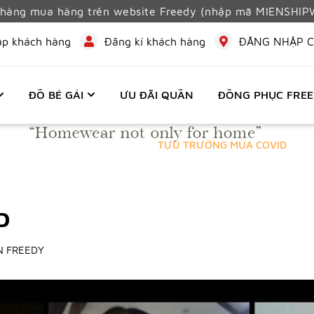
h hàng mua hàng trên website Freedy (nhập mã MIENSHI
ập khách hàng
Đăng kí khách hàng
ĐĂNG NHẬP C
ĐỒ BÉ GÁI
ƯU ĐÃI QUẦN
ĐỒNG PHỤC FRE
Trang chủ
Tin tức
TỰU TRƯỜNG MÙA COVID
D
N FREEDY