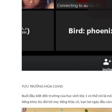
TỰU TRƯỜNG MÙA COVID
Buổi đầu biết đến trường của học sinh lớp 1 có thể nói là m
tiếng khóc lóc đòi bố mẹ; tiếng thầy cô, bạn bè ngày đầu còn 