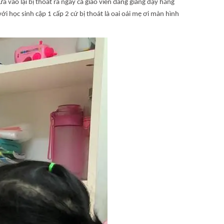
ào lại bị thoát ra ngay cả giáo viên đang giảng dạy hăng
i học sinh cập 1 cấp 2 cứ bị thoát là oai oái mẹ ơi màn hình