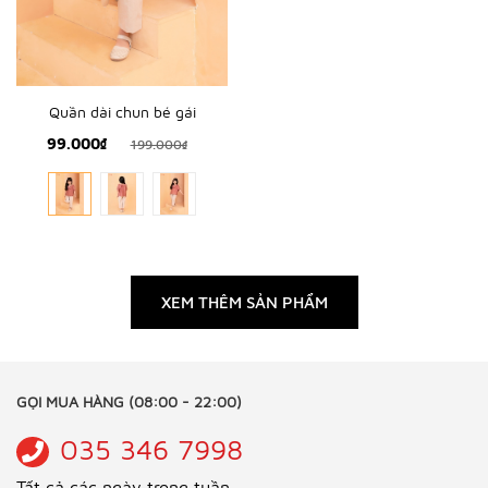
Quần dài chun bé gái
99.000₫
199.000₫
XEM THÊM SẢN PHẨM
GỌI MUA HÀNG (08:00 - 22:00)
035 346 7998
Tất cả các ngày trong tuần