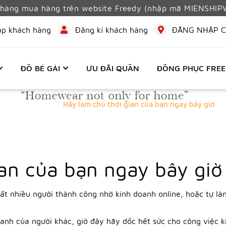
h hàng mua hàng trên website Freedy (nhập mã MIENSHI
ập khách hàng
Đăng kí khách hàng
ĐĂNG NHẬP C
ĐỒ BÉ GÁI
ƯU ĐÃI QUẦN
ĐỒNG PHỤC FRE
Trang chủ
Hãy làm chủ thời gian của bạn ngay bây giờ
ian của bạn ngay bây giờ
rất nhiều người thành công nhờ kinh doanh online, hoặc tự l
anh của người khác, giờ đây hãy dốc hết sức cho công việc k