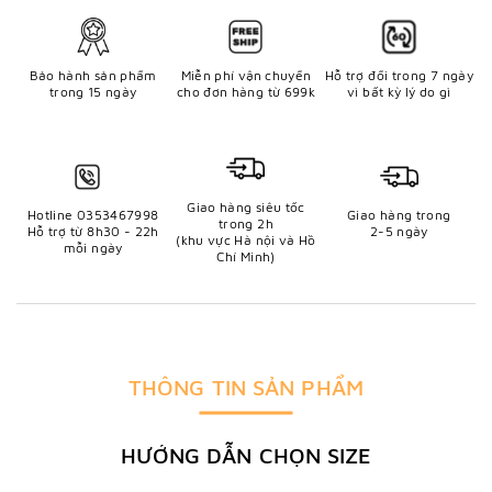
Bảo hành sản phẩm
Miễn phí vận chuyển
Hỗ trợ đổi trong 7 ngày
trong 15 ngày
cho đơn hàng từ 699k
vì bất kỳ lý do gì
Giao hàng siêu tốc
Hotline 0353467998
Giao hàng trong
trong 2h
Hỗ trợ từ 8h30 - 22h
2-5 ngày
(khu vực Hà nội và Hồ
mỗi ngày
Chí Minh)
THÔNG TIN SẢN PHẨM
HƯỚNG DẪN CHỌN SIZE