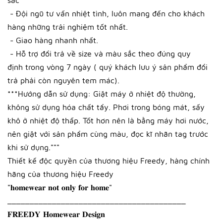
- Đội ngũ tư vấn nhiệt tình, luôn mang đến cho khách
hàng những trải nghiệm tốt nhất.
- Giao hàng nhanh nhất.
- Hỗ trợ đổi trả về size và màu sắc theo đúng quy
định trong vòng 7 ngày ( quý khách lưu ý sản phẩm đổi
trả phải còn nguyên tem mác).
***Hướng dẫn sử dụng: Giặt máy ở nhiệt độ thường,
không sử dụng hóa chất tẩy. Phơi trong bóng mát, sấy
khô ở nhiệt độ thấp. Tốt hơn nên là bằng máy hơi nước,
nên giặt với sản phẩm cùng màu, đọc kĩ nhãn tag trước
khi sử dụng."""
Thiết kế độc quyền của thương hiệu Freedy, hàng chính
hãng của thương hiệu Freedy
"𝐡𝐨𝐦𝐞𝐰𝐞𝐚𝐫 𝐧𝐨𝐭 𝐨𝐧𝐥𝐲 𝐟𝐨𝐫 𝐡𝐨𝐦𝐞"
________________________________________
𝐅𝐑𝐄𝐄𝐃𝐘 𝐇𝐨𝐦𝐞𝐰𝐞𝐚𝐫 𝐃𝐞𝐬𝐢𝐠𝐧