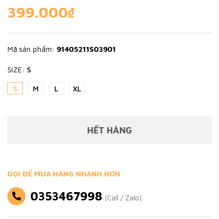
399.000₫
Mã sản phẩm:
91405211S03901
SIZE:
S
S
M
L
XL
HẾT HÀNG
GỌI ĐỂ MUA HÀNG NHANH HƠN
0353467998
(Call / Zalo)