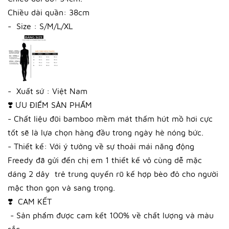
Chiều dài quần: 38cm
- Size : S/M/L/XL
- Xuất sứ : Việt Nam
❣️ ƯU ĐIỂM SẢN PHẨM
- Chất liệu đũi bamboo mềm mát thấm hút mồ hơi cực
tốt sẽ là lựa chọn hàng đầu trong ngày hè nóng bức.
- Thiết kế: Với ý tưởng về sự thoải mái năng động
Freedy đã gửi đến chị em 1 thiết kế vô cùng dễ mặc
dáng 2 dây trẻ trung quyến rũ kế hợp bèo đỏ cho người
mặc thon gọn và sang trọng.
❣️ CAM KẾT
- Sản phẩm được cam kết 100% về chất lượng và màu
sắc