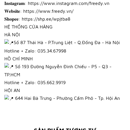
𝐈𝐧𝐬𝐭𝐚𝐠𝐫𝐚𝐦: https://www.instagram.com/freedy.vn
𝐖𝐞𝐛𝐬𝐢𝐭𝐞: https://www.freedy.vn/
𝐒𝐡𝐨𝐩𝐞𝐞: https://shp.ee/wpjtba8
HỆ THỐNG CỬA HÀNG
HÀ NỘI
Số 87 Thái Hà - P.Trung Liệt - Q.Đống Đa - Hà Nội
Hotline + Zalo: 035.34.67998
HỒ CHÍ MINH
Số 193 Đường Nguyễn Đình Chiểu - P5 - Q3 -
TP.HCM
Hotline + Zalo: 035.662.9919
HỘI AN
644 Hai Bà Trưng - Phường Cẩm Phô - Tp. Hội An