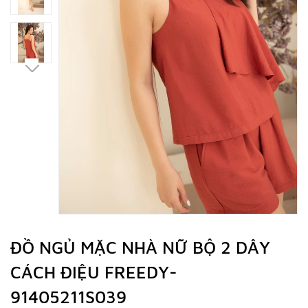
ĐỒ NGỦ MẶC NHÀ NỮ BỘ 2 DÂY
CÁCH ĐIỆU FREEDY-
91405211S039