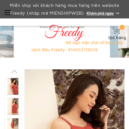
Miễn ship với khách hàng mua hàng trên website
Freedy (nhập mã MIENSHIPWEB)
Giỏ hàng
Trang chủ
valen 10%
Đồ ngủ mặc nhà nữ bộ 2 dây
cách điệu Freedy- 91405211S039