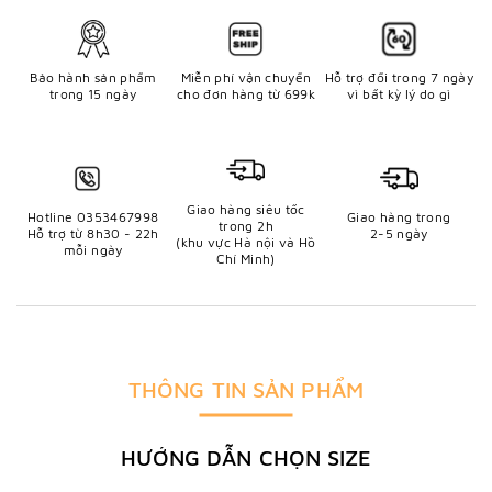
Bảo hành sản phẩm
Miễn phí vận chuyển
Hỗ trợ đổi trong 7 ngày
trong 15 ngày
cho đơn hàng từ 699k
vì bất kỳ lý do gì
Giao hàng siêu tốc
Hotline 0353467998
Giao hàng trong
trong 2h
Hỗ trợ từ 8h30 - 22h
2-5 ngày
(khu vực Hà nội và Hồ
mỗi ngày
Chí Minh)
THÔNG TIN SẢN PHẨM
HƯỚNG DẪN CHỌN SIZE