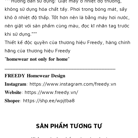
***Hướng dẫn sử dụng: Giặt máy ở nhiệt độ thường,
không sử dụng hóa chất tẩy. Phơi trong bóng mát, sấy
khô ở nhiệt độ thấp. Tốt hơn nên là bằng máy hơi nước,
nên giặt với sản phẩm cùng màu, đọc kĩ nhãn tag trước
khi sử dụng."""
Thiết kế độc quyền của thương hiệu Freedy, hàng chính
hãng của thương hiệu Freedy
"𝐡𝐨𝐦𝐞𝐰𝐞𝐚𝐫 𝐧𝐨𝐭 𝐨𝐧𝐥𝐲 𝐟𝐨𝐫 𝐡𝐨𝐦𝐞"
________________________________________
𝐅𝐑𝐄𝐄𝐃𝐘 𝐇𝐨𝐦𝐞𝐰𝐞𝐚𝐫 𝐃𝐞𝐬𝐢𝐠𝐧
𝐈𝐧𝐬𝐭𝐚𝐠𝐫𝐚𝐦: https://www.instagram.com/freedy.vn
𝐖𝐞𝐛𝐬𝐢𝐭𝐞: https://www.freedy.vn/
𝐒𝐡𝐨𝐩𝐞𝐞: https://shp.ee/wpjtba8
SẢN PHẨM TƯƠNG TỰ