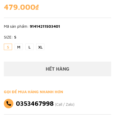
479.000₫
Mã sản phẩm:
91414211S03401
SIZE:
S
S
M
L
XL
HẾT HÀNG
GỌI ĐỂ MUA HÀNG NHANH HƠN
0353467998
(Call / Zalo)