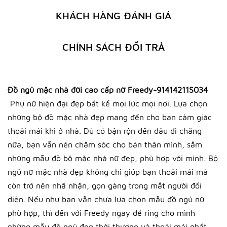
KHÁCH HÀNG ĐÁNH GIÁ
CHÍNH SÁCH ĐỔI TRẢ
Đồ ngủ mặc nhà đũi cao cấp nữ Freedy-91414211S034
Phụ nữ hiện đại đẹp bất kể mọi lúc mọi nơi. Lựa chọn
những bộ đồ mặc nhà đẹp mang đến cho bạn cảm giác
thoải mái khi ở nhà. Dù có bận rộn đến đâu đi chăng
nữa, bạn vẫn nên chăm sóc cho bản thân mình, sắm
những mẫu đồ bộ mặc nhà nữ đẹp, phù hợp với mình. Bộ
ngủ nữ mặc nhà đẹp không chỉ giúp bạn thoải mái mà
còn trở nên nhã nhặn, gọn gàng trong mắt người đối
diện. Nếu như bạn vẫn chưa lựa chọn mẫu đồ ngủ nữ
phù hợp, thì đến với Freedy ngay để ring cho mình
những mẫu đồ ngủ đẹp thời thượng và thoải mái nhất