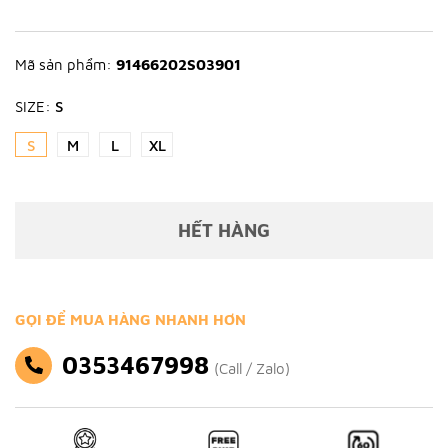
Mã sản phẩm:
91466202S03901
SIZE:
S
S
M
L
XL
HẾT HÀNG
GỌI ĐỂ MUA HÀNG NHANH HƠN
0353467998
(Call / Zalo)