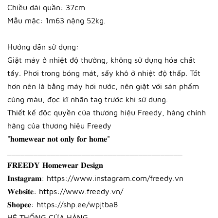
Chiều dài quần: 37cm
Mẫu mặc: 1m63 nặng 52kg.
Hướng dẫn sử dụng:
Giặt máy ở nhiệt độ thường, không sử dụng hóa chất
tẩy. Phơi trong bóng mát, sấy khô ở nhiệt độ thấp. Tốt
hơn nên là bằng máy hơi nước, nên giặt với sản phẩm
cùng màu, đọc kĩ nhãn tag trước khi sử dụng.
Thiết kế độc quyền của thương hiệu Freedy, hàng chính
hãng của thương hiệu Freedy
"𝐡𝐨𝐦𝐞𝐰𝐞𝐚𝐫 𝐧𝐨𝐭 𝐨𝐧𝐥𝐲 𝐟𝐨𝐫 𝐡𝐨𝐦𝐞"
________________________________________
𝐅𝐑𝐄𝐄𝐃𝐘 𝐇𝐨𝐦𝐞𝐰𝐞𝐚𝐫 𝐃𝐞𝐬𝐢𝐠𝐧
𝐈𝐧𝐬𝐭𝐚𝐠𝐫𝐚𝐦:
https://www.instagram.com/freedy.vn
𝐖𝐞𝐛𝐬𝐢𝐭𝐞:
https://www.freedy.vn/
𝐒𝐡𝐨𝐩𝐞𝐞:
https://shp.ee/wpjtba8
HỆ THỐNG CỬA HÀNG