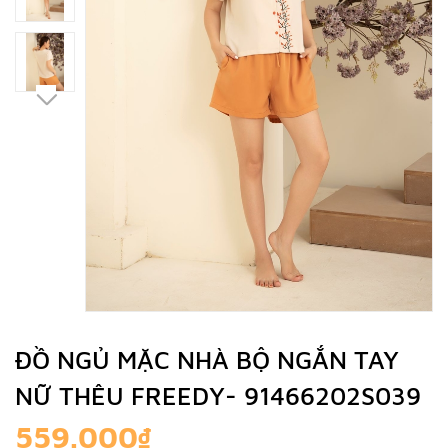
ĐỒ NGỦ MẶC NHÀ BỘ NGẮN TAY
NỮ THÊU FREEDY- 91466202S039
559.000₫