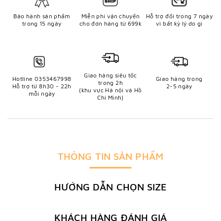
Bảo hành sản phẩm
Miễn phí vận chuyển
Hỗ trợ đổi trong 7 ngày
trong 15 ngày
cho đơn hàng từ 699k
vì bất kỳ lý do gì
Giao hàng siêu tốc
Hotline 0353467998
Giao hàng trong
trong 2h
Hỗ trợ từ 8h30 - 22h
2-5 ngày
(khu vực Hà nội và Hồ
mỗi ngày
Chí Minh)
THÔNG TIN SẢN PHẨM
HƯỚNG DẪN CHỌN SIZE
KHÁCH HÀNG ĐÁNH GIÁ