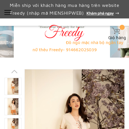
Miễn ship với khách hàng mua hàng trên website
Freedy (nhập mã MIENSHIPWEB)
Giỏ hàng
Trang chủ
valen 10%
Đồ ngủ mặc nhà bộ ngắn tay
nữ thêu Freedy- 91466202S039