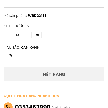
Mã sản phẩm:
WBD22111
KÍCH THƯỚC:
S
S
M
L
XL
MÀU SẮC:
CAM XANH
HẾT HÀNG
GỌI ĐỂ MUA HÀNG NHANH HƠN
0353467998
(Call / Zalo)