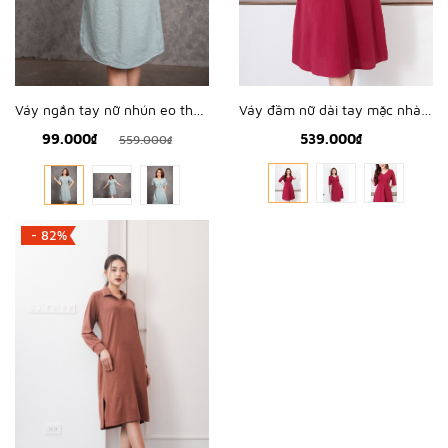
Váy đầm nữ dài tay mặc nhà cao cấp Freedy - VD1201
Váy ngắn tay nữ nhún eo thêu xanh ngọc - WVN2201
539.000₫
99.000₫
559.000₫
- 82%