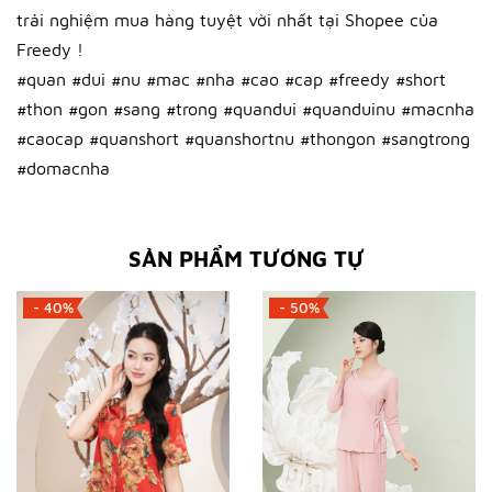
trải nghiệm mua hàng tuyệt vời nhất tại Shopee của
Freedy !
#quan #dui #nu #mac #nha #cao #cap #freedy #short
#thon #gon #sang #trong #quandui #quanduinu #macnha
#caocap #quanshort #quanshortnu #thongon #sangtrong
#domacnha
SẢN PHẨM TƯƠNG TỰ
- 40%
- 50%