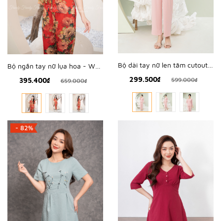
Bộ dài tay nữ len tăm cutout - WBD2317
Bộ ngắn tay nữ lụa hoa - WBD2339
299.500₫
395.400₫
599.000₫
659.000₫
- 82%