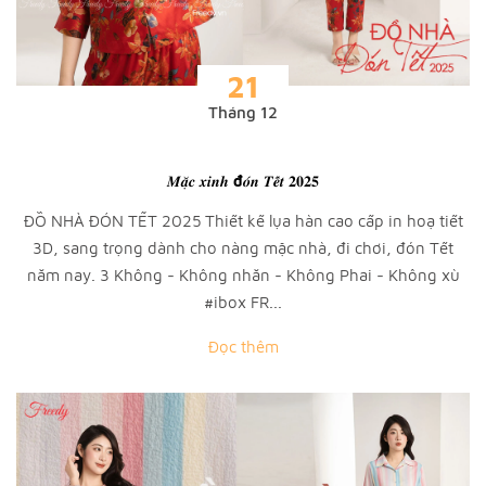
21
Tháng 12
𝑴𝒂̣̆𝒄 𝒙𝒊𝒏𝒉 đ𝒐́𝒏 𝑻𝒆̂́𝒕 𝟐𝟎𝟐𝟓
ĐỒ NHÀ ĐÓN TẾT 2025 Thiết kế lụa hàn cao cấp in hoạ tiết
3D, sang trọng dành cho nàng mặc nhà, đi chơi, đón Tết
năm nay. 3 Không - Không nhăn - Không Phai - Không xù
#ibox FR...
Đọc thêm