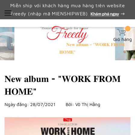
Miễn ship với khách hàng mua hàng trên website
Freedy (nhập mã MIENSHIPWEB)
Giỏ hàng
Trang chủ
Tin tức
𝐍𝐞𝐰 𝐚𝐥𝐛𝐮𝐦 - "𝐖𝐎𝐑𝐊 𝐅𝐑𝐎𝐌
𝐇𝐎𝐌𝐄"
𝐍𝐞𝐰 𝐚𝐥𝐛𝐮𝐦 - "𝐖𝐎𝐑𝐊 𝐅𝐑𝐎𝐌
𝐇𝐎𝐌𝐄"
Ngày đăng:
28/07/2021
Bởi:
Vũ Thị Hằng