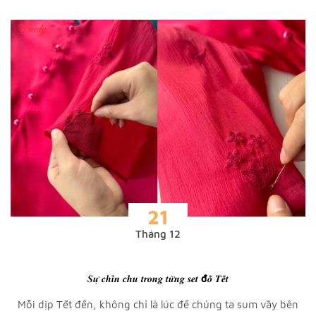
21
Tháng 12
𝑺𝒖̛̣ 𝒄𝒉𝒊̉𝒏 𝒄𝒉𝒖 𝒕𝒓𝒐𝒏𝒈 𝒕𝒖̛̀𝒏𝒈 𝒔𝒆𝒕 đ𝒐̂̀ 𝑻𝒆̂́𝒕
Mỗi dịp Tết đến, không chỉ là lúc để chúng ta sum vầy bên