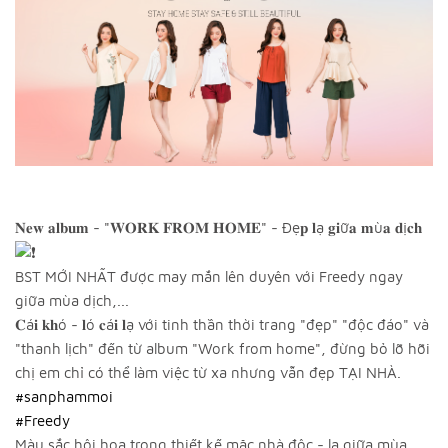
𝐍𝐞𝐰 𝐚𝐥𝐛𝐮𝐦 - "𝐖𝐎𝐑𝐊 𝐅𝐑𝐎𝐌 𝐇𝐎𝐌𝐄" - Đẹ𝐩 𝐥ạ 𝐠𝐢ữ𝐚 𝐦ù𝐚 𝐝ị𝐜𝐡
BST MỚI NHẤT được may mắn lên duyên với Freedy ngay
giữa mùa dịch,...
𝐂á𝐢 𝐤𝐡ó - 𝐥ó 𝐜á𝐢 𝐥ạ với tinh thần thời trang "đẹp" "độc đáo" và
"thanh lịch" đến từ album "Work from home", đừng bỏ lỡ hỡi
chị em chỉ có thể làm việc từ xa nhưng vẫn đẹp TẠI NHÀ.
#sanphammoi
#Freedy
Màu sắc hội họa trong thiết kế mặc nhà độc - lạ giữa mùa