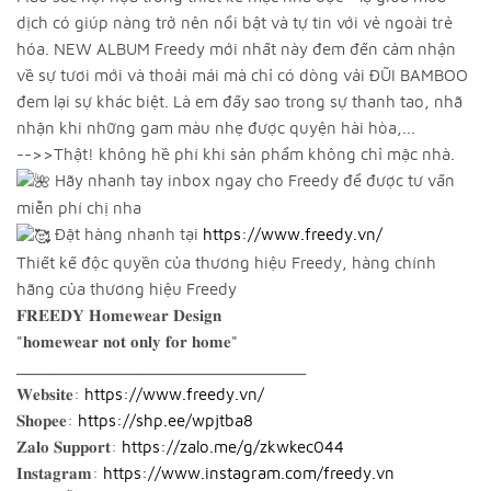
dịch có giúp nàng trở nên nổi bật và tự tin với vẻ ngoài trẻ
hóa. NEW ALBUM Freedy mới nhất này đem đến cảm nhận
về sự tươi mới và thoải mái mà chỉ có dòng vải ĐŨI BAMBOO
đem lại sự khác biệt. Là em đấy sao trong sự thanh tao, nhã
nhặn khi những gam màu nhẹ được quyện hài hòa,...
-->>Thật! không hề phí khi sản phẩm không chỉ mặc nhà.
Hãy nhanh tay inbox ngay cho Freedy để được tư vấn
miễn phí chị nha
Đặt hàng nhanh tại
https://www.freedy.vn/
Thiết kế độc quyền của thương hiệu Freedy, hàng chính
hãng của thương hiệu Freedy
𝐅𝐑𝐄𝐄𝐃𝐘 𝐇𝐨𝐦𝐞𝐰𝐞𝐚𝐫 𝐃𝐞𝐬𝐢𝐠𝐧
"𝐡𝐨𝐦𝐞𝐰𝐞𝐚𝐫 𝐧𝐨𝐭 𝐨𝐧𝐥𝐲 𝐟𝐨𝐫 𝐡𝐨𝐦𝐞"
_________________________________
𝐖𝐞𝐛𝐬𝐢𝐭𝐞:
https://www.freedy.vn/
𝐒𝐡𝐨𝐩𝐞𝐞:
https://shp.ee/wpjtba8
𝐙𝐚𝐥𝐨 𝐒𝐮𝐩𝐩𝐨𝐫𝐭:
https://zalo.me/g/zkwkec044
𝐈𝐧𝐬𝐭𝐚𝐠𝐫𝐚𝐦:
https://www.instagram.com/freedy.vn