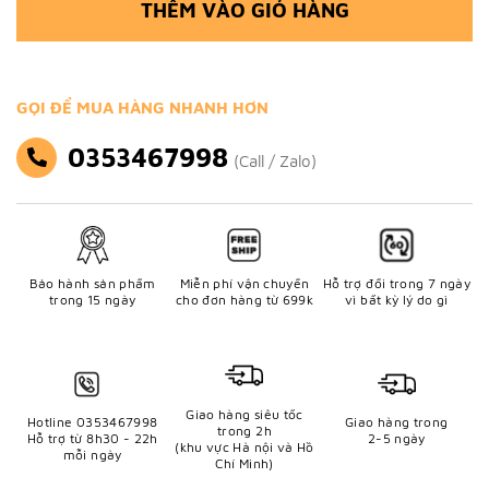
THÊM VÀO GIỎ HÀNG
GỌI ĐỂ MUA HÀNG NHANH HƠN
0353467998
(Call / Zalo)
Bảo hành sản phẩm
Miễn phí vận chuyển
Hỗ trợ đổi trong 7 ngày
trong 15 ngày
cho đơn hàng từ 699k
vì bất kỳ lý do gì
Giao hàng siêu tốc
Hotline 0353467998
Giao hàng trong
trong 2h
Hỗ trợ từ 8h30 - 22h
2-5 ngày
(khu vực Hà nội và Hồ
mỗi ngày
Chí Minh)