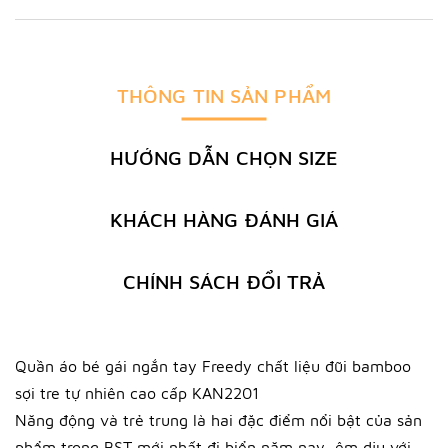
THÔNG TIN SẢN PHẨM
HƯỚNG DẪN CHỌN SIZE
KHÁCH HÀNG ĐÁNH GIÁ
CHÍNH SÁCH ĐỔI TRẢ
Quần áo bé gái ngắn tay Freedy chất liệu đũi bamboo
sợi tre tự nhiên cao cấp KAN2201
Năng động và trẻ trung là hai đặc điểm nổi bật của sản
phẩm trong BST mới nhất đi biển năm nay, êm dịu với