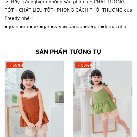
📌 Hãy trải nghiệm những sản phẩm có CHẤT LƯỢNG
TỐT - CHẤT LIỆU TỐT- PHONG CÁCH THỜI THƯỢNG của
Freedy nhé !
#quan #ao #be #gai #vay #quanao #begai #domacnha
SẢN PHẨM TƯƠNG TỰ
- 55%
- 55%