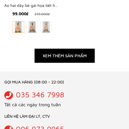
Áo hai dây bé gái họa tiết hoa nhí - KAH2207
99.000₫
219.000₫
XEM THÊM SẢN PHẨM
GỌI MUA HÀNG (08:00 - 22:00)
035 346 7998
Tất cả các ngày trong tuần
LIÊN HỆ LÀM ĐẠI LÝ, CTV
096 973 9965