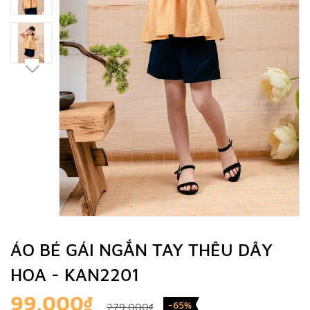
ÁO BÉ GÁI NGẮN TAY THÊU DÂY
HOA - KAN2201
99.000₫
-65%
279.000₫