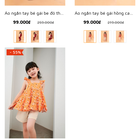
Áo ngắn tay bé gái be đỏ thêu hoạ tiết - KAN1208
Áo ngắn tay bé gái hồng cam cách điệu - KAN1202
99.000₫
99.000₫
259.000₫
219.000₫
- 55%