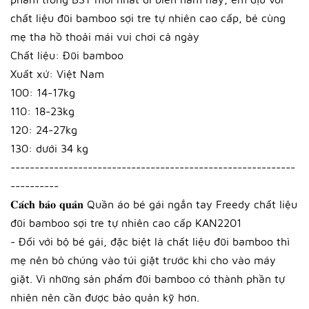
chất liệu đũi bamboo sợi tre tự nhiên cao cấp, bé cùng
mẹ tha hồ thoải mái vui chơi cả ngày
Chất liệu: Đũi bamboo
Xuất xứ: Việt Nam
100: 14-17kg
110: 18-23kg
120: 24-27kg
130: dưới 34 kg
-----------------------------------------------------------
----------
𝐂𝐚́𝐜𝐡 𝐛𝐚̉𝐨 𝐪𝐮𝐚̉𝐧 Quần áo bé gái ngắn tay Freedy chất liệu
đũi bamboo sợi tre tự nhiên cao cấp KAN2201
- Đối với bộ bé gái, đặc biệt là chất liệu đũi bamboo thì
mẹ nên bỏ chúng vào túi giặt trước khi cho vào máy
giặt. Vì những sản phẩm đũi bamboo có thành phần tự
nhiên nên cần được bảo quản kỹ hơn.